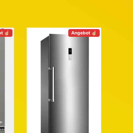
t ☝🏼
Angebot ☝🏼