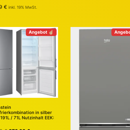
99
€
inkl. 19% MwSt.
Angebot ☝🏼
Angebo
stein
rierkombination in silber
191L / 71L Nutzinhalt EEK: