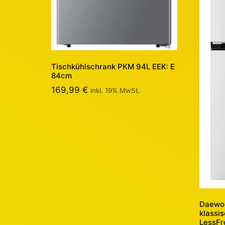
Tischkühlschrank PKM 94L EEK: E
84cm
169,99
€
inkl. 19% MwSt.
Daewoo
klassi
LessFr