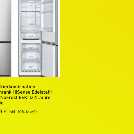
frierkombination
hrank HiSense Edelstahl
NoFrost EEK: D 4 Jahre
ie
99
€
inkl. 19% MwSt.