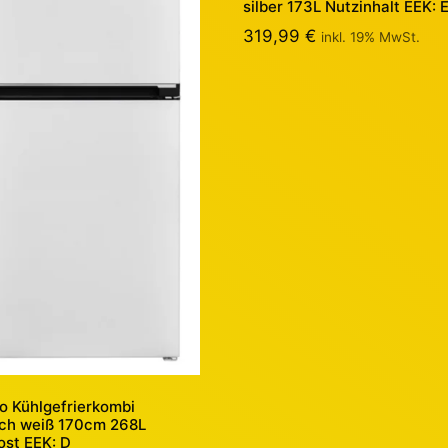
silber 173L Nutzinhalt EEK: 
319,99
€
inkl. 19% MwSt.
 Kühlgefrierkombi
sch weiß 170cm 268L
ost EEK: D