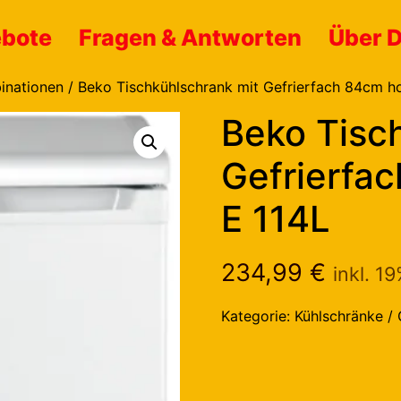
ebote
Fragen & Antworten
Über 
inationen
/ Beko Tischkühlschrank mit Gefrierfach 84cm h
Beko Tisc
Gefrierfa
E 114L
234,99
€
inkl. 1
Kategorie:
Kühlschränke / 