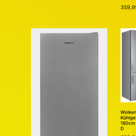
359,
Wolken
Kühlgef
180cm 
D