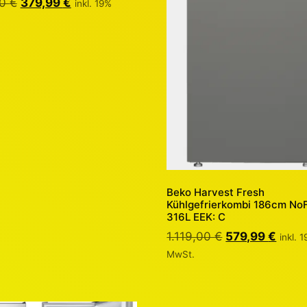
00
€
379,99
€
inkl. 19%
Beko Harvest Fresh
Kühlgefrierkombi 186cm No
316L EEK: C
1.119,00
€
579,99
€
inkl. 
MwSt.