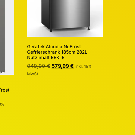
Geratek Alcudia NoFrost
Gefrierschrank 185cm 282L
Nutzinhalt EEK: E
949,00
€
579,99
€
inkl. 19%
MwSt.
Frost
19%