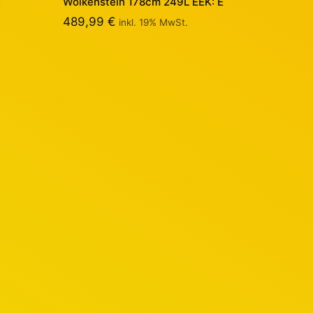
Wolkenstein 178cm 249L EEK: E
E
489,99
€
inkl. 19% MwSt.