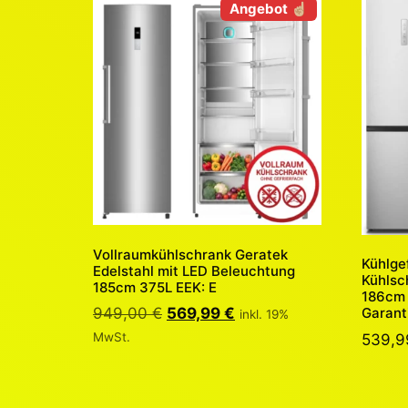
Angebot ☝🏼
Vollraumkühlschrank Geratek
Kühlge
Edelstahl mit LED Beleuchtung
Kühlsc
185cm 375L EEK: E
186cm 
949,00
€
569,99
€
Garant
inkl. 19%
MwSt.
539,