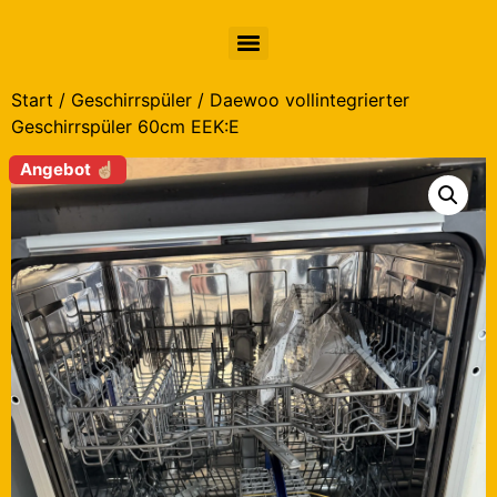
Start
/
Geschirrspüler
/ Daewoo vollintegrierter
Geschirrspüler 60cm EEK:E
Angebot ☝🏼