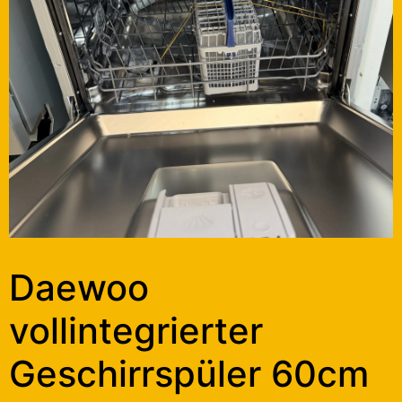
Daewoo
vollintegrierter
Geschirrspüler 60cm