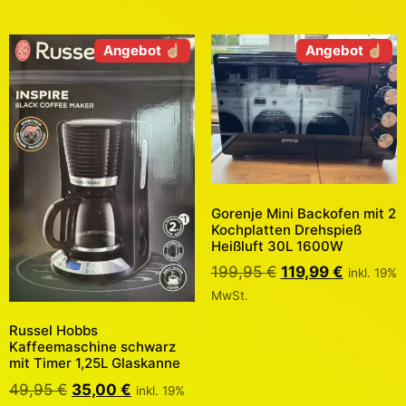
Angebot ☝🏼
Angebot ☝🏼
Gorenje Mini Backofen mit 2
Kochplatten Drehspieß
Heißluft 30L 1600W
199,95
€
119,99
€
inkl. 19%
MwSt.
Russel Hobbs
Kaffeemaschine schwarz
mit Timer 1,25L Glaskanne
49,95
€
35,00
€
inkl. 19%