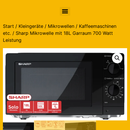
Start
/
Kleingeräte / Mikrowellen / Kaffeemaschinen
etc.
/ Sharp Mikrowelle mit 18L Garraum 700 Watt
Leistung