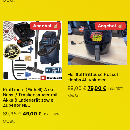
MwSt.
Angebot ☝🏼
Angebot ☝🏼
Heißluftfritteuse Russel
Hobbs 4L Volumen
89,00
€
79,00
€
inkl. 19%
Kraftronic (Einhell) Akku
Nass-/ Trockensauger mit
MwSt.
Akku & Ladegerät sowie
Zubehör NEU
89,95
€
49,00
€
inkl. 19%
MwSt.