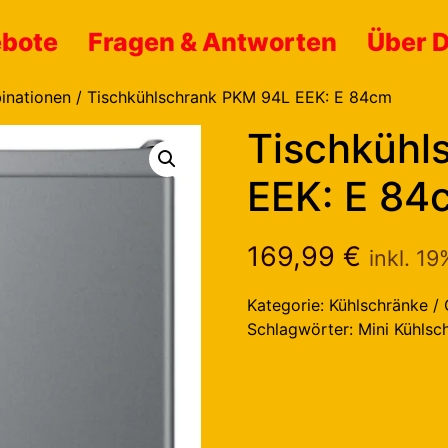
ebote
Fragen & Antworten
Über 
inationen
/ Tischkühlschrank PKM 94L EEK: E 84cm
Tischkühl
EEK: E 84
169,99
€
inkl. 1
Kategorie:
Kühlschränke / 
Schlagwörter:
Mini Kühlsc