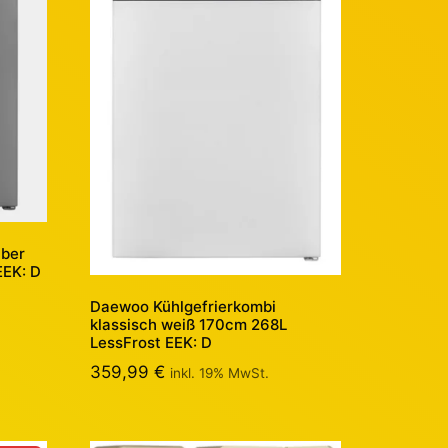
lber
EEK: D
Daewoo Kühlgefrierkombi
klassisch weiß 170cm 268L
LessFrost EEK: D
359,99
€
inkl. 19% MwSt.