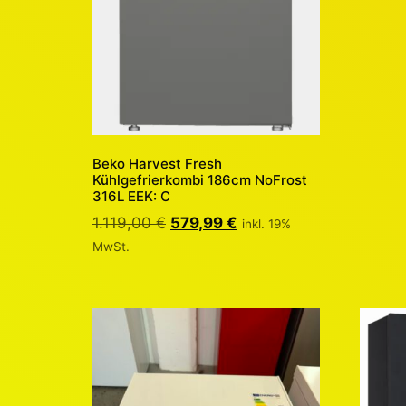
Beko Harvest Fresh
Kühlgefrierkombi 186cm NoFrost
316L EEK: C
1.119,00
€
579,99
€
inkl. 19%
MwSt.