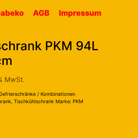
Dabeko
AGB
Impressum
schrank PKM 94L
cm
9% MwSt.
Gefrierschränke / Kombinationen
hrank
,
Tischkühlschrank
Marke:
PKM