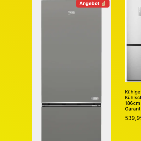
Angebot ☝🏼
Kühlge
Kühlsc
186cm 
Garant
539,