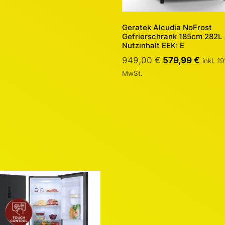
Geratek Alcudia NoFrost
Gefrierschrank 185cm 282L
Nutzinhalt EEK: E
949,00
€
579,99
€
inkl. 1
MwSt.