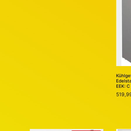
Kühlge
Edelst
EEK: C
519,9