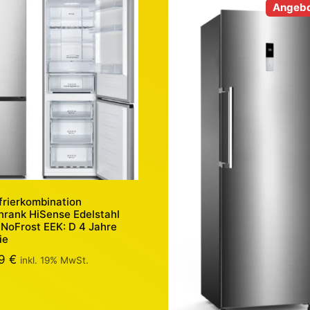
Angebo
frierkombination
hrank HiSense Edelstahl
NoFrost EEK: D 4 Jahre
ie
99
€
inkl. 19% MwSt.