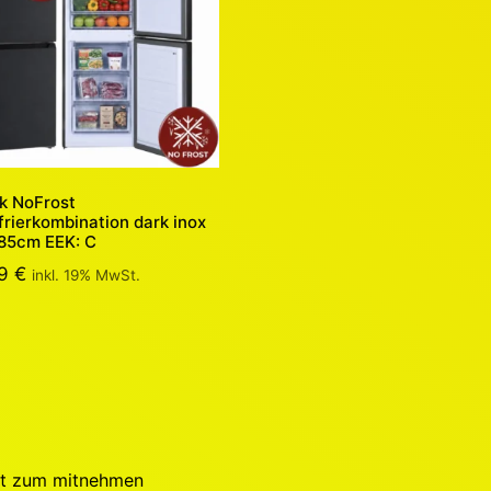
k NoFrost
frierkombination dark inox
85cm EEK: C
99
€
inkl. 19% MwSt.
kt zum mitnehmen