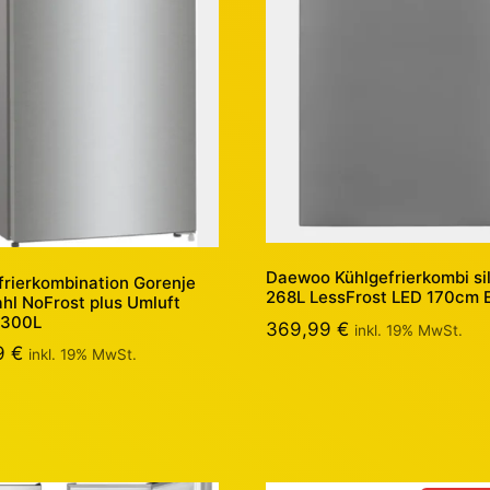
Daewoo Kühlgefrierkombi si
frierkombination Gorenje
268L LessFrost LED 170cm 
ahl NoFrost plus Umluft
 300L
369,99
€
inkl. 19% MwSt.
9
€
inkl. 19% MwSt.